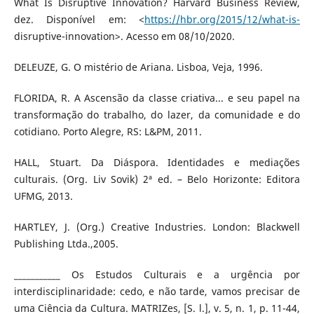
What Is Disruptive Innovation? Harvard Business Review,
dez. Disponível em: <
https://hbr.org/2015/12/what-is-
disruptive-innovation>. Acesso em 08/10/2020.
DELEUZE, G. O mistério de Ariana. Lisboa, Veja, 1996.
FLORIDA, R. A Ascensão da classe criativa... e seu papel na
transformação do trabalho, do lazer, da comunidade e do
cotidiano. Porto Alegre, RS: L&PM, 2011.
HALL, Stuart. Da Diáspora. Identidades e mediações
culturais. (Org. Liv Sovik) 2ª ed. – Belo Horizonte: Editora
UFMG, 2013.
HARTLEY, J. (Org.) Creative Industries. London: Blackwell
Publishing Ltda.,2005.
___________ Os Estudos Culturais e a urgência por
interdisciplinaridade: cedo, e não tarde, vamos precisar de
uma Ciência da Cultura. MATRIZes, [S. l.], v. 5, n. 1, p. 11-44,