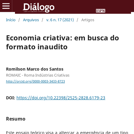
Início
/
Arquivos
/
v. 6 n. 17 (2021)
/
Artigos
Economia criativa: em busca do
formato inaudito
Romilson Marco dos Santos
ROMAIC - Roma Indústrias Criativas
http://orcid.org/0000-0003-3433-8723
DOI:
https://doi.org/10.22398/2525-2828.6179-23
Resumo
Este ensaio teórico visa a altercar a emergência de um tipo